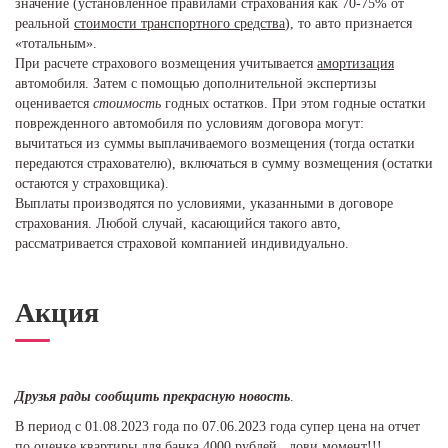
значение (установленное правилами страхования как 70-75% от
реальной
стоимости транспортного средства
), то авто признается
«тотальным».
При расчете страхового возмещения учитывается
амортизация
автомобиля. Затем с помощью дополнительной экспертизы
оценивается
стоимость
годных остатков. При этом годные остатки
поврежденного автомобиля по условиям договора могут:
вычитаться из суммы выплачиваемого возмещения (тогда остатки
передаются страхователю), включаться в сумму возмещения (остатки
остаются у страховщика).
Выплаты производятся по условиями, указанными в договоре
страхования. Любой случай, касающийся такого авто,
рассматривается страховой компанией индивидуально.
Акция
Друзья рады сообщить прекрасную новость
.
В период с 01.08.2023 года по 07.06.2023 года супер цена на отчет
по оценке квартиры для банка 4000 рублей, лови момент!!!