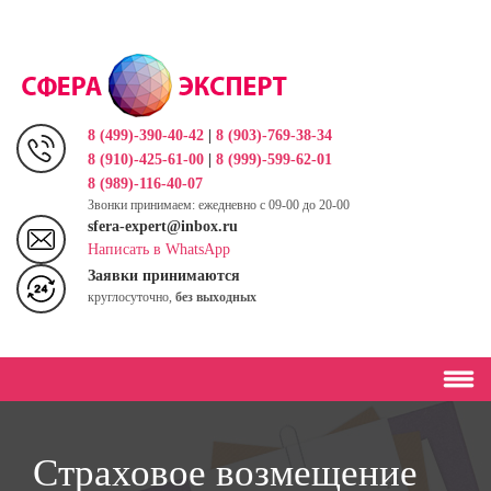
Перейти
к
основному
содержанию
8 (499)-390-40-42
|
8 (903)-769-38-34
8 (910)-425-61-00
|
8 (999)-599-62-01
8 (989)-116-40-07
Звонки принимаем: ежедневно с 09-00 до 20-00
sfera-expert@inbox.ru
Написать в WhatsApp
Заявки принимаются
круглосуточно,
без выходных
Страховое возмещение