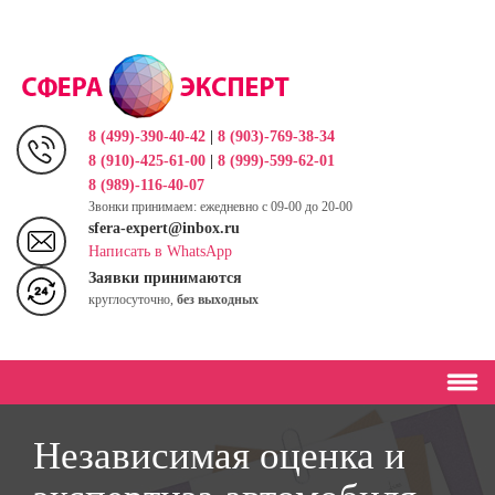
Перейти
к
основному
содержанию
8 (499)-390-40-42
|
8 (903)-769-38-34
8 (910)-425-61-00
|
8 (999)-599-62-01
8 (989)-116-40-07
Звонки принимаем: ежедневно с 09-00 до 20-00
sfera-expert@inbox.ru
Написать в WhatsApp
Заявки принимаются
круглосуточно,
без выходных
Независимая оценка и