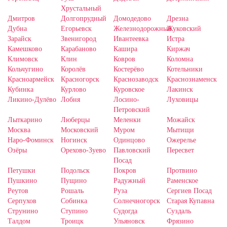
Хрустальный
Дмитров
Долгопрудный
Домодедово
Дрезна
Дубна
Егорьевск
Железнодорожный
Жуковский
Зарайск
Звенигород
Ивантеевка
Истра
Камешково
Карабаново
Кашира
Киржач
Климовск
Клин
Ковров
Коломна
Кольчугино
Королёв
Костерёво
Котельники
Красноармейск
Красногорск
Краснозаводск
Краснознаменск
Кубинка
Курлово
Куровское
Лакинск
Ликино-Дулёво
Лобня
Лосино-
Луховицы
Петровский
Лыткарино
Люберцы
Меленки
Можайск
Москва
Московский
Муром
Мытищи
Наро-Фоминск
Ногинск
Одинцово
Ожерелье
Озёры
Орехово-Зуево
Павловский
Пересвет
Посад
Петушки
Подольск
Покров
Протвино
Пушкино
Пущино
Радужный
Раменское
Реутов
Рошаль
Руза
Сергиев Посад
Серпухов
Собинка
Солнечногорск
Старая Купавна
Струнино
Ступино
Судогда
Суздаль
Талдом
Троицк
Ульяновск
Фрязино