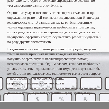
разбирательств будет определено справедливое решения по
урегулированию данного конфликта.
Оценочные услуги независимого эксперта актуальны и при
определении рыночной стоимости имущества или бизнеса для
юридических лиц. В данном случае квалифицированные
услуги оценщика недвижимости необходимы в том случае,
когда юридическое лицо намерено продать или сдать в аренду
имущество, оформить кредит, осуществить раздел имущества и
по ряду других обстоятельств.
Ежедневно возникают сотни различных ситуаций, когда по
тем или иным причинам нашим гражданам необходимо
получить оперативную и квалифицированную помощь
независимого оценщика. Одним словом, если вам необходимо
узнать стоимость недвижимости или имущества, для каких бы
целей это ни использовалось, мы поможем вам в этом вопросе
– подготовим отчет об оценки.Оценка
квартир, домов, земельных участков и
иного имущества осуществляется на основании достоверных
данных о ценах, с учетом состояния и срока эксплуатации.