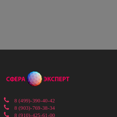
8 (499)-390-40-42
8 (903)-769-38-34
8 (910)-425-61-00