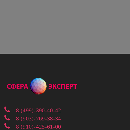
8 (499)-390-40-42
8 (903)-769-38-34
8 (910)-425-61-00