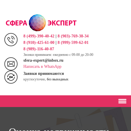
Перейти
к
основному
содержанию
8 (499)-390-40-42
|
8 (903)-769-38-34
8 (910)-425-61-00
|
8 (999)-599-62-01
8 (989)-116-40-07
Звонки принимаем: ежедневно с 09-00 до 20-00
sfera-expert@inbox.ru
Написать в WhatsApp
Заявки принимаются
круглосуточно,
без выходных