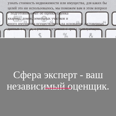
узнать стоимость недвижимости или имущества, для каких бы
целей это ни использовалось, мы поможем вам в этом вопросе
– подготовим отчет об оценки.Оценка
квартир, домов, земельных участков и
иного имущества осуществляется на основании достоверных
данных о ценах, с учетом состояния и срока эксплуатации.
Сфера эксперт - ваш
независимый оценщик.
ОСТАВЬТЕ ЗАЯВКУ