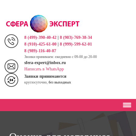
Перейти
к
основному
содержанию
8 (499)-390-40-42
|
8 (903)-769-38-34
8 (910)-425-61-00
|
8 (999)-599-62-01
8 (989)-116-40-07
Звонки принимаем: ежедневно с 09-00 до 20-00
sfera-expert@inbox.ru
Написать в WhatsApp
Заявки принимаются
круглосуточно,
без выходных