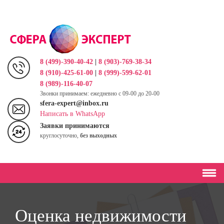
Перейти
к
основному
содержанию
8 (499)-390-40-42
|
8 (903)-769-38-34
8 (910)-425-61-00
|
8 (999)-599-62-01
8 (989)-116-40-07
Звонки принимаем: ежедневно с 09-00 до 20-00
sfera-expert@inbox.ru
Написать в WhatsApp
Заявки принимаются
круглосуточно,
без выходных
Оценка недвижимости