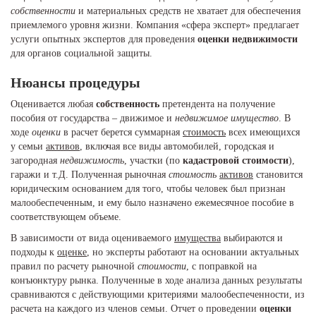
собственности
и материальных средств не хватает для обеспечения
приемлемого уровня жизни. Компания «cфера эксперт» предлагает
услуги опытных экспертов для проведения
оценки недвижимости
для органов социальной защиты.
Нюансы процедуры
Оценивается любая
собственность
претендента на получение
пособия от государства – движимое и
недвижимое имущество
. В
ходе
оценки
в расчет берется суммарная
стоимость
всех имеющихся
у семьи
активов
, включая все виды автомобилей, городская и
загородная
недвижимость
, участки (по
кадастровой стоимости
),
гаражи и т.Д. Полученная рыночная
стоимость
активов
становится
юридическим основанием для того, чтобы человек был признан
малообеспеченным, и ему было назначено ежемесячное пособие в
соответствующем объеме.
В зависимости от вида оцениваемого
имущества
выбираются и
подходы к
оценке
, но эксперты работают на основании актуальных
правил по расчету рыночной
стоимости
, с поправкой на
конъюнктуру рынка. Полученные в ходе анализа данных результаты
сравниваются с действующими критериями малообеспеченности, из
расчета на каждого из членов семьи. Отчет о проведении
оценки