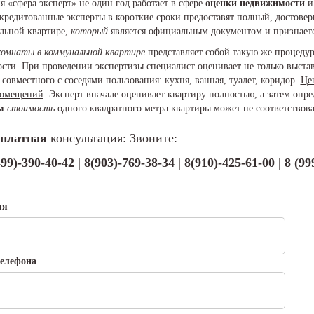
 «cфера эксперт» не один год работает в сфере
оценки
недвижимости
и 
кредитованные эксперты в короткие сроки предоставят полный, достове
льной квартире,
который
является официальным документом и признаетс
комнаты в коммунальной квартире
представляет собой такую же процедур
сти. При проведении экспертизы специалист оценивает не только выста
совместного с соседями пользования: кухня, ванная, туалет, коридор.
Це
омещений
. Эксперт вначале оценивает квартиру полностью, а затем опр
м
стоимость
одного квадратного метра квартиры может не соответствов
платная
консультация: Звоните:
499)-390-40-42 | 8(903)-769-38-34 | 8(910)-425-61-00 | 8 (9
мя
елефона