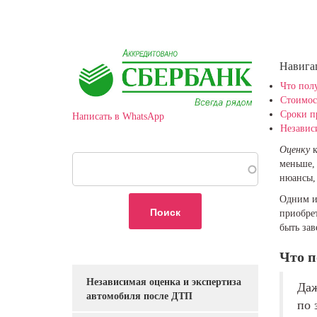
Навига
Что полу
Стоимос
Сроки п
Написать в WhatsApp
Независ
Оценку
к
Поиск
меньше, 
нюансы, 
Одним и
приобрет
быть зав
Что п
Независимая оценка и экспертиза
Услуги
Да
автомобиля после ДТП
по 