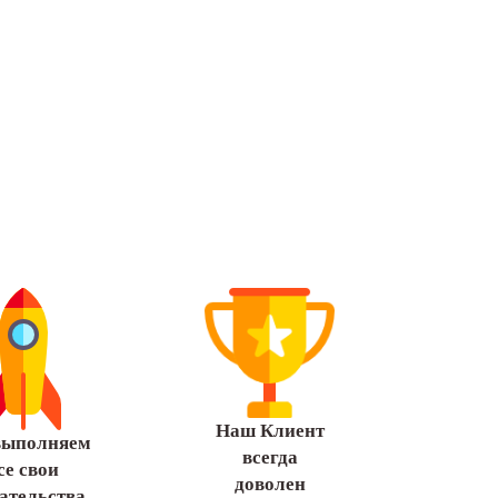
Наш Клиент
выполняем
всегда
се свои
доволен
ательства