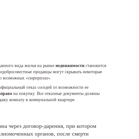
данного вида жилья на рынке
недвижимости
становится
 недобросовестные продавцы могут скрывать некоторые
в о возможных «сюрпризах».
официальный отказ соседей от возможности ее
я
право
на покупку. Все отказные документы должны
одажу комнату в коммунальной квартире.
на через договор-дарения, при котором
олномоченных органов, после смерти