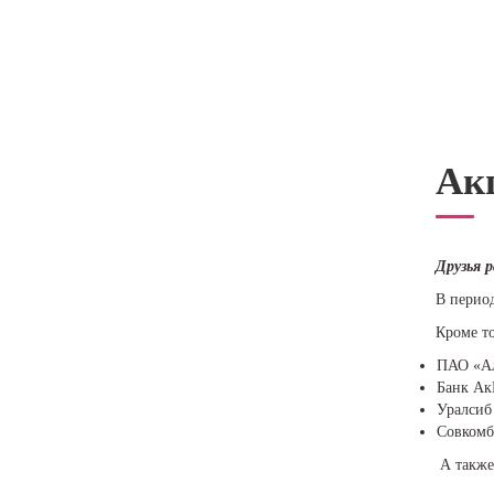
Ак
Друзья 
В период
Кроме то
ПАО «Ал
Банк Ак
Уралсиб
Совкомб
А также 