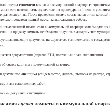
вило,
оценка
стоимости
комнаты в коммунальной квартире специалистами
мости есть возможность осуществления процедуры за 1 день, с условием
ых для экспертизы. После проведения
оценки
составляется отчет, который 
ительно произведя полный расчет за выполненные работы.
 немаловажный нюанс: если в коммунальной квартире хотя бы одна из к
яемой на продажу комнаты необходимо получить в департаменте муницип
оустанавливающие документы на
имущество
(свидетельство о государст
а);
ическая документация (справка БТИ, поэтажный план, экспликация).
т об
оценке
комнаты в коммунальной квартире;
и документов
оценщика
(свидетельство, диплом, выписка из реестра, ст
вор
и акт выполненных работ;
ежный документ (квитанцию).
висимая
оценка
комнаты в коммунальной кварт