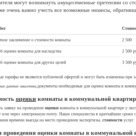
ителя могут возникнуть
имущественные
претензии со ст
же очень важно учесть все возможные нюансы, обративш
бот
Стоимо
тное заключение о стоимости комнаты
2 500
б оценке комнаты для наследства
2 500 р
об оценке комнаты для других целей
3 500 р
ые тарифы не являются публичной офертой и могут быть изменены при з
ые данные заказчика;
документы необходимые для
оценки
комнаты в комму
мость
оценки
комнаты в коммунальной квартир
ь заявку на проведение
оценки
комнаты в коммунальной квартире у эксп
 или через электронную почту. Наши специалисты в кратчайшие сроки св
ания времени выезда на место проведения экспертизы,
стоимости
услуг.
и проведения
оценки
комнаты в коммунальной 