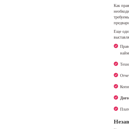
Как пра
необходи
требуем
предвар
Еще один
выставл
Прав
найм
Техн
Отче
Копи
Дого
Плат
Неза