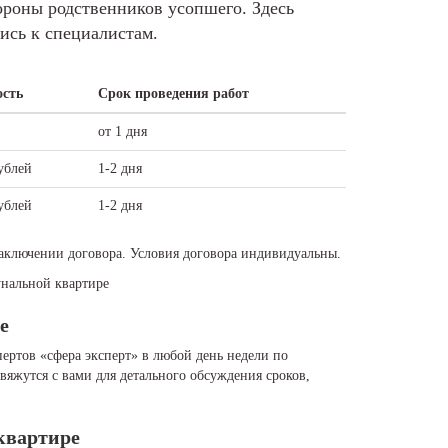
ороны родственников усопшего. Здесь
ись к специалистам.
сть
Срок проведения работ
от 1 дня
ублей
1-2 дня
ублей
1-2 дня
аключении договора. Условия договора индивидуальны.
нальной квартире
е
ертов «cфера эксперт» в любой день недели по
яжутся с вами для детального обсуждения сроков,
квартире