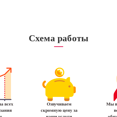
Схема работы
а всех
Озвучиваем
Мы 
азания
скромную цену за
в
и
наши услуги
обяз