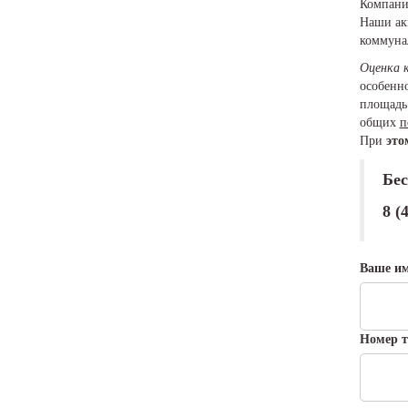
Компания
Наши ак
коммуна
Оценка 
особенно
площадь 
общих
п
При
это
Бес
8 (
Ваше и
Номер т