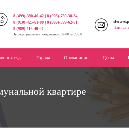
8 (499)-390-40-42
|
8 (903)-769-38-34
sfera-ex
8 (910)-425-61-00
|
8 (999)-599-62-01
Написат
8 (989)-116-40-07
Звонки принимаем: ежедневно с 09-00 до 20-00
шения суда
Города
О компании
Цены
мунальной квартире