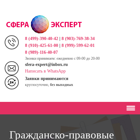
Перейти
к
основному
содержанию
8 (499)-390-40-42
|
8 (903)-769-38-34
8 (910)-425-61-00
|
8 (999)-599-62-01
8 (989)-116-40-07
Звонки принимаем: ежедневно с 09-00 до 20-00
sfera-expert@inbox.ru
Написать в WhatsApp
Заявки принимаются
круглосуточно,
без выходных
Гражданско-правовые