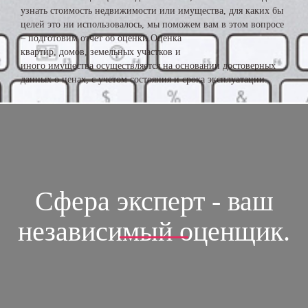
узнать стоимость недвижимости или имущества, для каких бы
целей это ни использовалось, мы поможем вам в этом вопросе
– подготовим отчет об оценки.Оценка
квартир, домов, земельных участков и
иного имущества осуществляется на основании достоверных
данных о ценах, с учетом состояния и срока эксплуатации.
Сфера эксперт - ваш
независимый оценщик.
ОСТАВЬТЕ ЗАЯВКУ