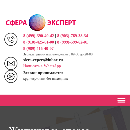
Перейти
к
основному
содержанию
8 (499)-390-40-42
|
8 (903)-769-38-34
8 (910)-425-61-00
|
8 (999)-599-62-01
8 (989)-116-40-07
Звонки принимаем: ежедневно с 09-00 до 20-00
sfera-expert@inbox.ru
Написать в WhatsApp
Заявки принимаются
круглосуточно,
без выходных