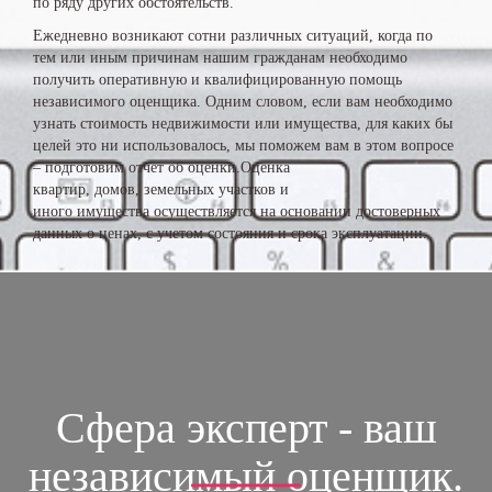
по ряду других обстоятельств.
Ежедневно возникают сотни различных ситуаций, когда по
тем или иным причинам нашим гражданам необходимо
получить оперативную и квалифицированную помощь
независимого оценщика. Одним словом, если вам необходимо
узнать стоимость недвижимости или имущества, для каких бы
целей это ни использовалось, мы поможем вам в этом вопросе
– подготовим отчет об оценки.Оценка
квартир, домов, земельных участков и
иного имущества осуществляется на основании достоверных
данных о ценах, с учетом состояния и срока эксплуатации.
Сфера эксперт - ваш
независимый оценщик.