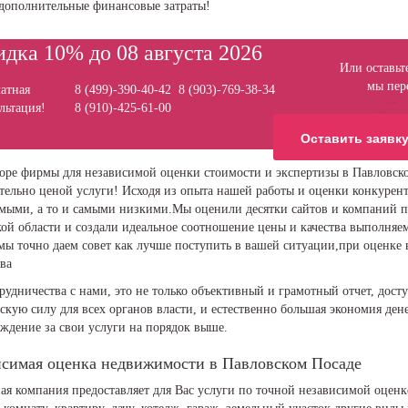
 дополнительные финансовые затраты!
дка 10% до 08 августа 2026
Или оставьте
мы пер
атная
8 (499)-390-40-42 8 (903)-769-38-34
льтация!
8 (910)-425-61-00
Оставить заявк
оре фирмы для независимой оценки стоимости и экспертизы в Павловско
тельно ценой услуги! Исходя из опыта нашей работы и оценки конкурен
мыми, а то и самыми низкими.Мы оценили десятки сайтов и компаний по
ой области и создали идеальное соотношение цены и качества выполняем
мы точно даем совет как лучше поступить в вашей ситуации,при оценке
ва
рудничества с нами, это не только объективный и грамотный отчет, дос
кую силу для всех органов власти, и естественно большая экономия ден
ждение за свои услуги на порядок выше.
симая оценка недвижимости в Павловском Посаде
ая компания предоставляет для Вас услуги по точной независимой оцен