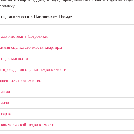
 комнату, квартиру, дачу, котедж, гараж, земельный участок другие ви
 оценку.
 недвижимости в Павловском Посаде
 для ​ипотеки в Сбербанке.
симая оценка стоимости квартиры
 недвижимости
к проведения оценки недвижимости
ршенное строительство
 дома
 дачи
 гаража
 коммерческой недвижимости