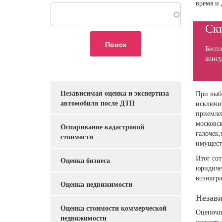
время и
Поиск
Ски
Беспл
консу
Независимая оценка и экспертиза
При выб
Услуги
автомобиля после ДТП
исключи
приемле
московск
Оспаривание кадастровой
галочек,
стоимости
имущест
Итог сот
Оценка бизнеса
юридичес
вознагра
Оценка недвижимости
Незави
Оценка стоимости коммерческой
Оценочн
недвижимости