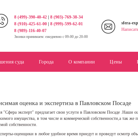
8 (499)-390-40-42
|
8 (903)-769-38-34
sfera-ex
8 (910)-425-61-00
|
8 (999)-599-62-01
Написат
8 (989)-116-40-07
Звонки принимаем: ежедневно с 09-00 до 20-00
шения суда
Города
О компании
Цены
исимая оценка и экспертиза в Павловском Посаде
я "Сфера эксперт" предлагает свои услуги в Павловском Посаде .Наши 
жимого имущества, в том числе и коммерческой собственности,а так же
мой собственности.
перты-оценщики в любое удобное время приедут и проведут осмотр объе