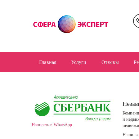
Перейти
к
основному
содержанию
Главная
Услуги
Отзывы
Ре
Незав
Компани
и недви
Написать в WhatsApp
недвижи
Наши экс