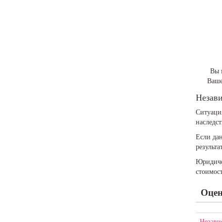
Вы 
Ваше
Незави
Ситуация
наследст
Если дан
результа
Юридичес
стоимос
Оцен
Незави