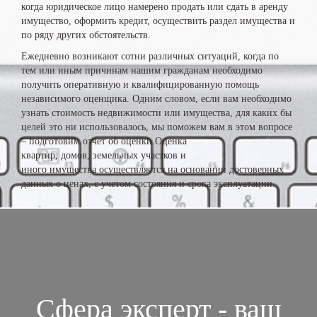
когда юридическое лицо намерено продать или сдать в аренду
имущество, оформить кредит, осуществить раздел имущества и
по ряду других обстоятельств.
Ежедневно возникают сотни различных ситуаций, когда по
тем или иным причинам нашим гражданам необходимо
получить оперативную и квалифицированную помощь
независимого оценщика. Одним словом, если вам необходимо
узнать стоимость недвижимости или имущества, для каких бы
целей это ни использовалось, мы поможем вам в этом вопросе
– подготовим отчет об оценки.Оценка
квартир, домов, земельных участков и
иного имущества осуществляется на основании достоверных
данных о ценах, с учетом состояния и срока эксплуатации.
Сфера эксперт - ваш